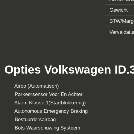
Ken
Kenmerken
Merk
Omschrijving