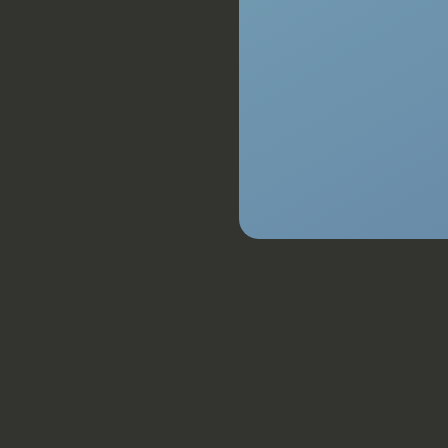
Radio
Rijstrooksensor Met Correctie
Spraakbediening
Stuurwiel Multifunctioneel
Vermoeidheids Herkenning