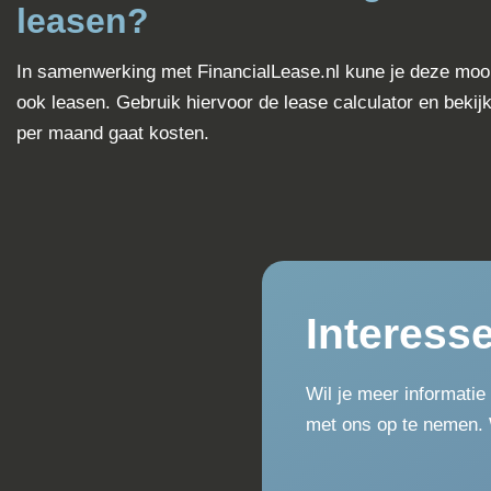
Airco (automatisch)
Parkeersensor Voor En Achter
Alarm Klasse 1(startblokkering)
Autonomous Emergency Braking
Bestuurdersairbag
Bots Waarschuwing Systeem
Centrale Deurvergrendeling Met
Afstandsbediening
Draadloze Telefoonlader
Extra Set Banden
Geluidsisolerend Glas
Hoofd Airbag(s) Voor
Keyless Start
Multimedia-Voorbereiding