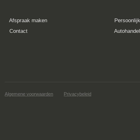
Deze mooie Volkswagen I
leasen?
In samenwerking met FinancialLease.nl kune je 
occasion ook leasen. Gebruik hiervoor de lease ca
bekijk wat dit je per maand gaat kosten.