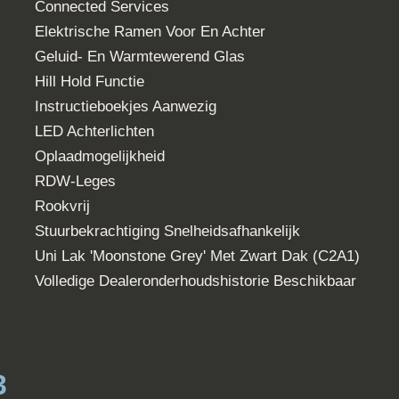
ID.3
Pure 45 kWh Performance * N
f
Elektrisch
grijs
en
zitplaatsen
euren
deuren
1681 kg
ge
BTW
tum APK
23-12-2025
D.3