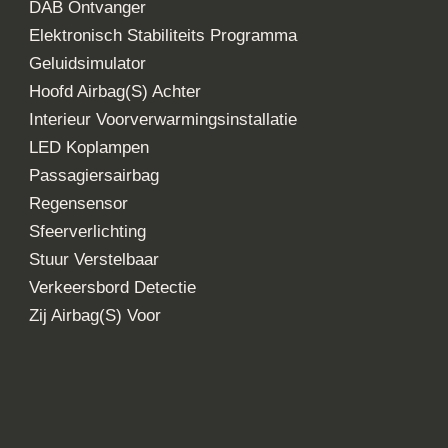
avi * Ex € 2.000 subs.