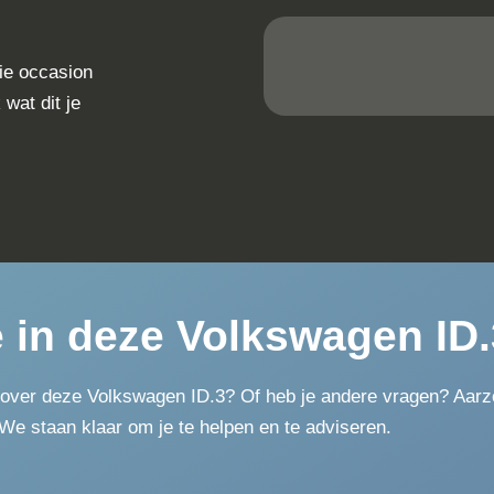
Apple Carplay/Android Auto
Achterbank In Delen Neerklapbaar
Anti Blokkeer Systeem
Bandenreparatieset
Bestuurdersstoel In Hoogte Verstelbaar
Buitenspiegels Elektrisch Verstel- En
Verwarmbaar
Connected Services
Elektrische Ramen Voor En Achter
Geluid- En Warmtewerend Glas
Hill Hold Functie
Instructieboekjes Aanwezig
LED Achterlichten
Oplaadmogelijkheid