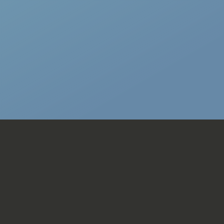
RDW-Leges
Rookvrij
Stuurbekrachtiging Snelheidsafhankelijk
Uni Lak 'Moonstone Grey' Met Zwart Dak
(C2A1)
Volledige Dealeronderhoudshistorie
Beschikbaar