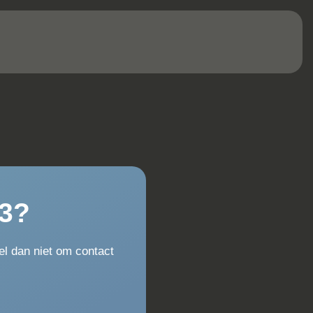
Navigatiesysteem Full Map
Afwijkende Dakkleur
Armsteun Voor
Bandenspanningscontrolesysteem
Bluetooth Telefoonvoorbereiding
Centrale Airbag Voor
DAB Ontvanger
Elektronisch Stabiliteits Programma
Geluidsimulator
Hoofd Airbag(s) Achter
Interieur Voorverwarmingsinstallatie
LED Koplampen
Passagiersairbag