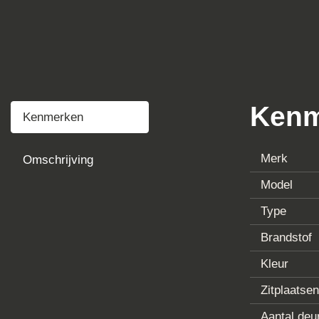
Interesse in deze Volkswag
Waterweg 3B 3237 KL Vierpo
voorkomen: +31 (0)6 5050 4