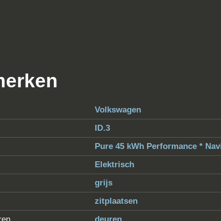
en ID.3? Kom langs op afspraak bij Aut
lders. Bel even van tevoren om teleur
341.