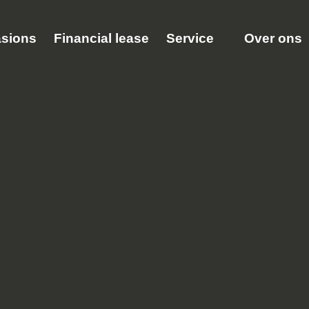
ns
Financial lease
Service
Over ons
.