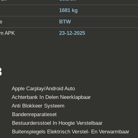
6 recensies
merken
Volkswagen