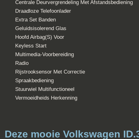
Model
Type
Brandsto
Kleur
Zitplaats
Aantal d
Gewicht
BTW/Mar
Vervalda
Opties Volkswagen I